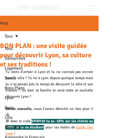
SPIKY COMMUNITY
Post
Tous
BON PLAN : une visite guidée
Tous
pour découvrir Lyon, sa culture
Démarches
et ses traditions !
Logement
Tu viens d'arriver à Lyon et tu ne connais pas encore 
Santé
bien la ville ? Tu vis à Lyon depuis quelque temps mais 
tu n'as jamais pris le temps de découvrir la ville et son 
Bons Plans
histoire ? Ou bien ta famille te rend visite et souhaite 
découvrir Lyon ? 
Lyon
Paris
Bonne nouvelle
, nous t'avons déniché un bon plan !! 
🤩
Lille
🎁 Avec le code 
SPIKY10 tu as -10% sur les visites ou 
Marseille
-15% si tu es étudiant
 pour les visites de 
Guide line 
Lyon
 ! 
Apprendre le Français