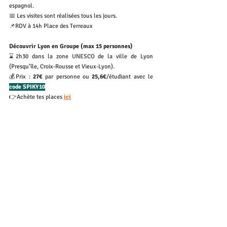
espagnol. 
📅 Les visites sont réalisées tous les jours. 
📌RDV à 14h Place des Terreaux
Découvrir Lyon en Groupe (max 15 personnes)
⌛2h30 dans la zone UNESCO de la ville de Lyon 
(Presqu’île, Croix-Rousse et Vieux-Lyon).
💰Prix : 
27€ 
par personne ou 
25,6€
/étudiant avec le 
code SPIKY10
👉Achète tes places 
ici
Découvrir Lyon en Famille (4 membres max)
⌛2h30 de visite guidée dans la ville de Lyon (Presqu’île, 
Croix-Rousse, Vieux-Lyon et/ou Fourvière).
💰Prix: 
108€
 par famille avec le 
code SPIKY10
👉
Privatiser la visite pour ta famille : envoi un 
whatsapp ou sms au 
+33 7 68 46 01 01
! 
Nous contacter
Lyon
contact@spiky-app.com