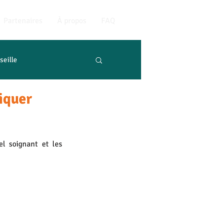
Partenaires
À propos
FAQ
seille
iquer
l soignant et les 