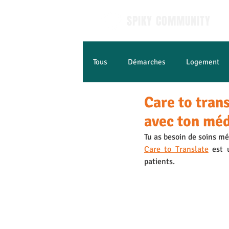
SPIKY COMMUNITY
Tous
Démarches
Logement
Care to tran
Apprendre le Français
Jobs e
avec ton méd
Tu as besoin de soins mé
Care to Translate
 est 
patients. 