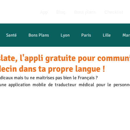
App
Blog
Bons plans
Checklist
Santé
Bons Plans
Lyon
Paris
Lille
Mar
slate, l'appli gratuite pour commun
t études
ecin dans ta propre langue !
dicaux mais tu ne maitrises pas bien le Français ? 
une application mobile de traducteur médical pour le personne