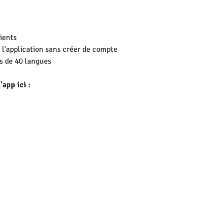
ients 
er l'application sans créer de compte
s de 40 langues 
app ici : 