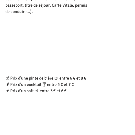
passeport, titre de séjour, Carte Vitale, permis 
de conduire...).
💰 Prix d'une pinte de bière 🍺 entre 6 € et 8 €
💰 Prix d'un cocktail 🍸 entre 5 € et 7 €
💰 Prix d'un soft 🥤 entre 3 € et 6 €
🍔 Burgers entre 10 € et 12 €
🍕 Pizzas entre 9 € et 12 €
📌 124 Avenue Jean Jaurès, 69007 Lyon 🚇 MB 
Jean Macé
🕒 Mercredi, jeudi et vendredi : 16h-1h / 