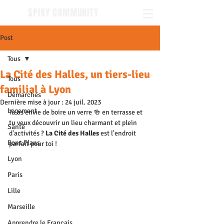
SPIKY COMMUNITY
Post
Tous
La Cité des Halles, un tiers-lieu
Tous
familial à Lyon
Démarches
Dernière mise à jour :
24 juil. 2023
Logement
Tu as envie de boire un verre 🍻 en terrasse et 
tu veux découvrir un lieu charmant et plein 
Santé
d'activités ? 
La Cité des Halles
 est l'endroit 
Bons Plans
parfait pour toi !
Lyon
Paris
Lille
Marseille
Apprendre le Français