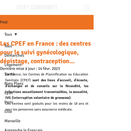
SPIKY COMMUNITY
Post
Tous
Les CPEF en France : des centres
Tous
pour le suivi gynécologique,
Démarches
dépistage, contraception...
Logement
Dernière mise à jour :
14 févr. 2023
Santé
En France, les Centres de Plannification ou Education 
familiale (CPEF) 
sont des lieux d'accueil, d'écoute, 
Bons Plans
d'échanges et de conseils sur la fécondité, les 
infections sexuellement transmissibles, la sexualité, 
Lyon
IVG (interruption volontaire de grossesse)
.
Paris
Ces centres sont gratuits pour les moins de 18 ans et 
pour les personnes sans assurance médicale.
Lille
Marseille
Apprendre le Français