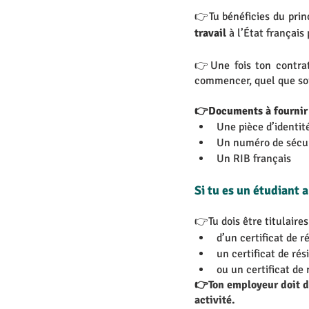
👉Tu bénéficies du princ
travail 
à l’État français
👉Une fois ton contrat 
commencer, quel que soit
👉Documents à fournir 
Une pièce d’identité
Un numéro de sécuri
Un RIB français
Si tu es un étudiant 
👉Tu dois être titulaires
d’un certificat de r
un certificat de rés
ou un certificat de
👉
Ton employeur doit 
activité.