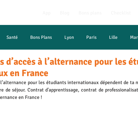
App
Blog
Bons plans
Checklist
Santé
Bons Plans
Lyon
Paris
Lille
Mar
s d’accès à l’alternance pour les é
t études
ux en France
l’alternance pour les étudiants internationaux dépendent de ta na
re de séjour. Contrat d'apprentissage, contrat de professionalisati
ernance en France ! 