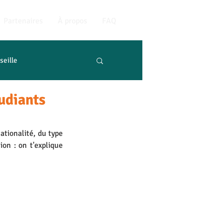
Partenaires
À propos
FAQ
seille
tudiants
tionalité, du type 
on : on t'explique 