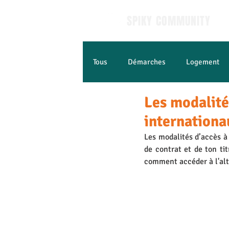
SPIKY COMMUNITY
Tous
Démarches
Logement
Les modalité
Apprendre le Français
Jobs e
internationa
Les modalités d’accès à 
de contrat et de ton tit
comment accéder à l'alt