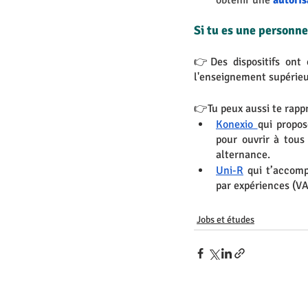
obtenir une 
autoris
Si tu es une personne
👉Des dispositifs ont 
l'enseignement supérieu
👉Tu peux aussi te rappr
Konexio
qui 
propos
pour ouvrir à tous
alternance. 
Uni-R
qui t’accomp
par expériences (VA
Jobs et études
Nous contacter