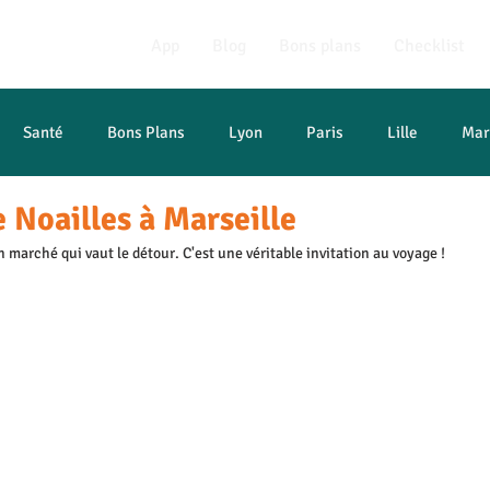
App
Blog
Bons plans
Checklist
Santé
Bons Plans
Lyon
Paris
Lille
Mar
 Noailles à Marseille
t études
 marché qui vaut le détour. C'est une véritable invitation au voyage !