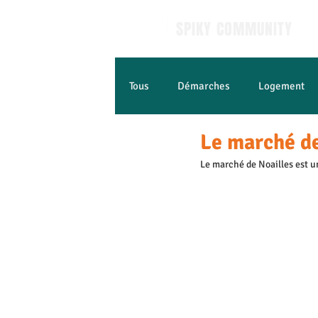
SPIKY COMMUNITY
Tous
Démarches
Logement
Le marché de
Apprendre le Français
Jobs e
Le marché de Noailles est un