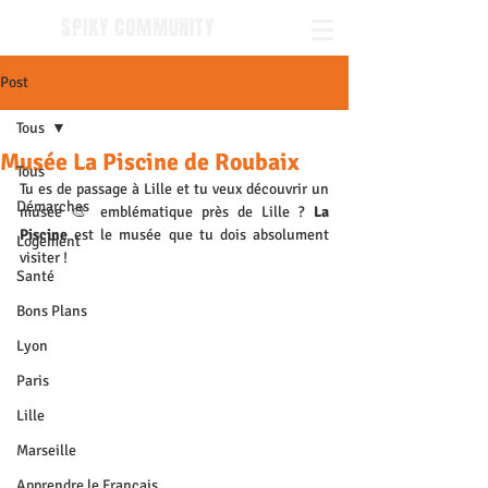
SPIKY COMMUNITY
Post
Tous
Musée La Piscine de Roubaix
Tous
Tu es de passage à Lille et tu veux découvrir un 
Démarches
musée 🎨 emblématique près de Lille ? 
La 
Piscine
 est le musée que tu dois absolument 
Logement
visiter !
Santé
Bons Plans
Lyon
Paris
Lille
Marseille
Apprendre le Français