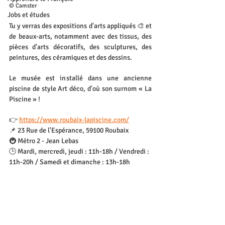
© Camster
Jobs et études
Tu y verras des expositions d'arts appliqués 🎨 et 
de beaux-arts, notamment avec des tissus, des 
pièces d'arts décoratifs, des sculptures, des 
peintures, des céramiques et des dessins.
Le musée est installé dans une ancienne 
piscine de style Art déco, d'où son surnom « La 
Piscine » !
👉 
https://www.roubaix-lapiscine.com/
📌 23 Rue de l'Espérance, 59100 Roubaix
🚇 Métro 2 - Jean Lebas
🕒 Mardi, mercredi, jeudi : 11h-18h / Vendredi : 
11h-20h / Samedi et dimanche : 13h-18h
💰 11 € / 🎓 9 € ou gratuit tous les vendredis
Nous contacter
Lille
contact@spiky-app.com
Job
Presse