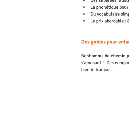
Des superbes illust
La phonétique pour 
Du vocabulaire simp
Le prix abordable : 
Des guides pour enfan
Bonhomme de chemin prop
s'amusant !  Des compag
bien le français.