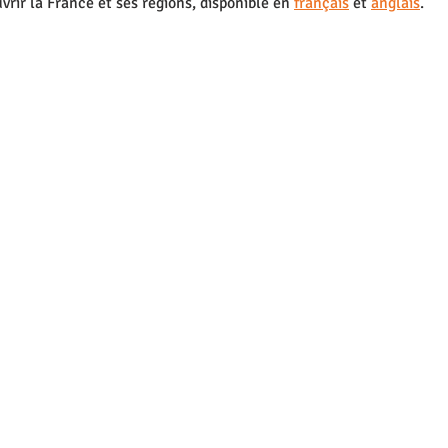
rir la France et ses régions, disponible en 
français
 et 
anglais
. 