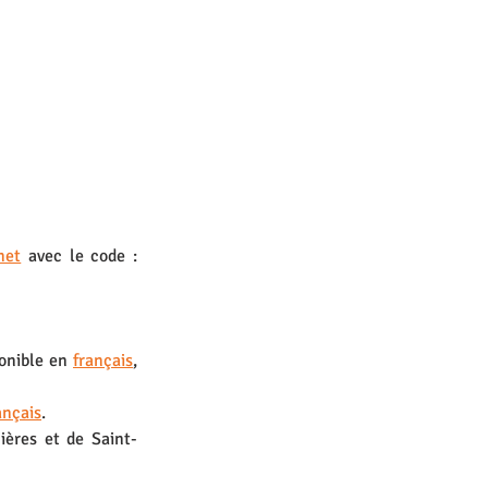
net
 avec le code : 
ponible en 
français
, 
ançais
.
ières et de Saint-