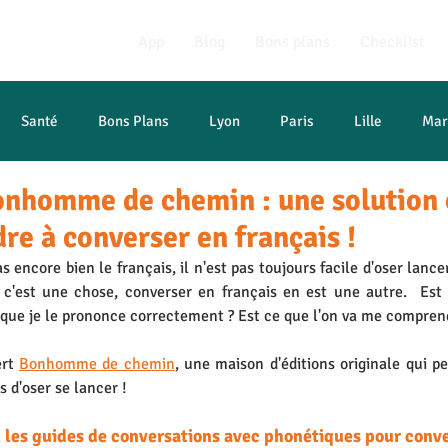
App
Blog
Bons plans
Checklist
Santé
Bons Plans
Lyon
Paris
Lille
Mar
onhomme de chemin : une solution 
t études
re à converser en français !
 encore bien le français, il n'est pas toujours facile d'oser lance
 c'est une chose, converser en français en est une autre.  Est 
 que je le prononce correctement ? Est ce que l'on va me comprend
rt 
Bonhomme de chemin
, une maison d'éditions originale qui pe
d'oser se lancer ! 
: les guides de conversations avec phonétiques pour conve