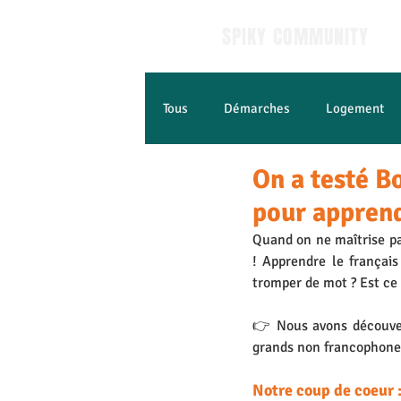
SPIKY COMMUNITY
Tous
Démarches
Logement
On a testé B
Apprendre le Français
Jobs e
pour apprend
Quand on ne maîtrise pas
! Apprendre le français
tromper de mot ? Est ce
👉 Nous avons découve
grands non francophones 
Notre coup de coeur 