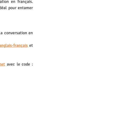
ion en français. 
déal pour entamer 
a conversation en 
anglais-français
 et 
net
 avec le code : 