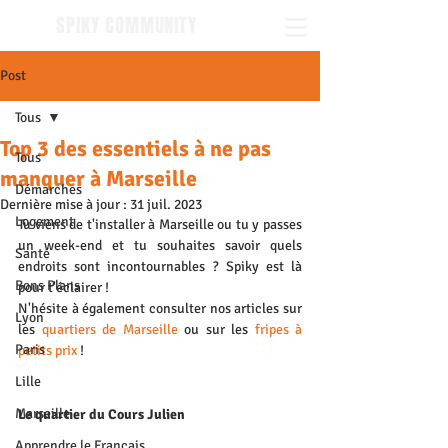
SPIKY COMMUNITY
Post
Tous
Top 3 des essentiels à ne pas
Tous
manquer à Marseille
Démarches
Dernière mise à jour :
31 juil. 2023
Logement
Tu viens de t'installer à Marseille ou tu y passes 
un week-end et tu souhaites savoir quels 
Santé
endroits sont incontournables ? Spiky est là 
Bons Plans
pour t'éclairer !
N'hésite à également consulter nos articles sur 
Lyon
les 
quartiers de Marseille
 ou sur les 
fripes à 
Paris
petits prix
 !
Lille
Marseille
Le quartier du Cours Julien
Apprendre le Français