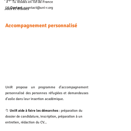
Tu résides en Ile-de-France
✉️ 
Contact :
 contact@uni-r.org
Jobs et études
Accompagnement personnalisé
UniR propose un programme d’accompagnement 
personnalisé des personnes réfugiées et demandeuses 
d’asile dans leur insertion académique. 
📁 
UniR aide à faire les démarches
 : préparation du 
dossier de candidature, inscription, préparation à un 
entretien, rédaction du CV...