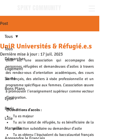
SPIKY COMMUNITY
Post
Tous
UniR Universités & Réfugié.e.s
Tous
Dernière mise à jour :
17 juil. 2023
Démarches
UniR est une association qui accompagne des 
personnes réfugiées et demandeuses d’asiles à travers 
Logement
des rendez-vous d'orientation académiques, des cours 
Santé
de français, des ateliers à visée professionnelle et un 
programme spécifique aux femmes. L’association œuvre 
Bons Plans
à promouvoir l’enseignement supérieur comme vecteur 
d’intégration.
Lyon
Paris
🧑Conditions d'accès : 
Tu es majeur
Lille
Tu as le statut de réfugiée, tu es bénéficiaire de la 
Marseille
protection subsidiaire ou demandeur d’asile
Tu as obtenu l’équivalent du baccalauréat français
Apprendre le Français