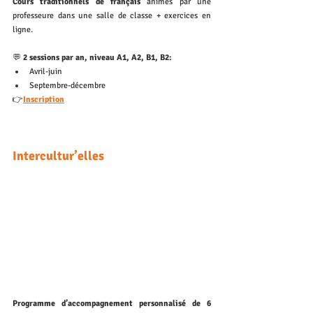
Cours traditionnels de français 
animés par une 
professeure dans une salle de classe + exercices en 
ligne. 
💬
 2 sessions par an, niveau A1, A2, B1, B2: 
Avril-juin
Septembre-décembre
👉
Inscription
Intercultur’elles
Programme d’accompagnement personnalisé de 6 