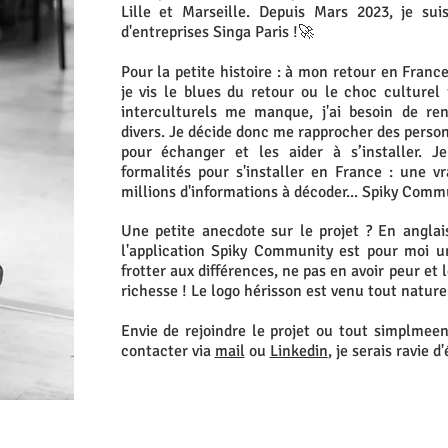
Lille et Marseille. Depuis Mars 2023, je su
d'entreprises Singa Paris !🚀
Pour la petite histoire : à
mon retour
en France 
je vis le blues du retour ou le choc culturel
interculturels me manque, j'ai besoin de re
divers. Je décide donc me rapprocher des perso
pour échanger et les aider à s’installer. J
formalités pour s'installer en France : une v
millions d'informations à décoder... Spiky Comm
Une petite anecdote sur le projet ?
En anglais
l'application Spiky Community est pour moi un
frotter aux différences, ne pas en avoir peur 
richesse ! Le logo hérisson est venu tout natu
Envie de rejoindre le projet ou tout simplmeen
contacter via
mail
ou
Linkedin
, je serais ravie 