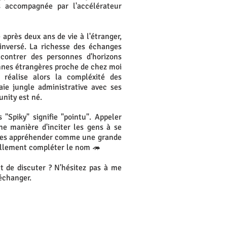
is accompagnée par l'accélérateur
après deux ans de vie à l'étranger
,
 inversé. La richesse des échanges
ncontrer des personnes d'horizons
nnes étrangères proche
de chez moi
e réalise alors la compléxité des
raie
jungle administrative avec ses
unity est né.
 "Spiky" signifie "pointu". Appeler
e manière d'inciter les gens à se
et les appréhender comme une grande
rellement compléter le nom 🦔
t de discuter ? N'hésitez pas à me
d'échanger.