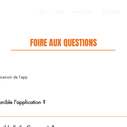
App
Blog
Bons plans
Checklist
FOIRE AUX QUESTIONS
lisation de l'app
nible l'application ?
onible en Anglais, Français et Espagnol (le choix de la la
otre téléphone).