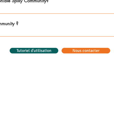
sponible Spiky Community?
rgeable partout en France mais propose une catégorie "Dé
velles villes, stay tunned 🔥
mmunity ?
lisée par toutes les personnes étrangères en France. Etud
e… : vous êtes les bienvenus!
Tutoriel d'utilisation
Nous contacter