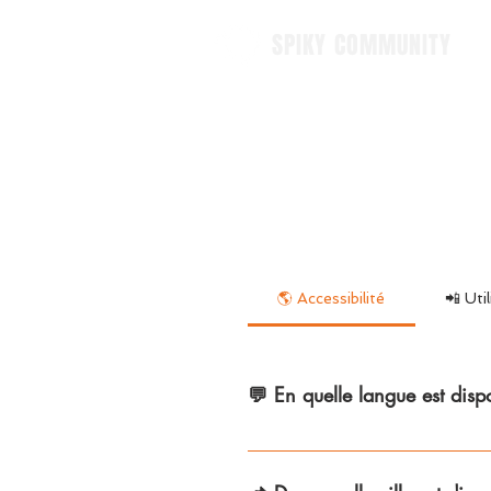
SPIKY COMMUNITY
🌎 Accessibilité
📲 Uti
💬 En quelle langue est dispo
Pour l'instant Spiky est disp
langue de paramétrage de v