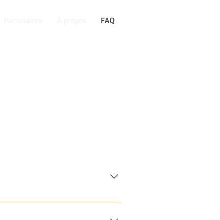
Partenaires
À propos
FAQ
ngue se fait en fonction de la