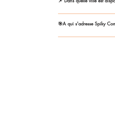
📌 Dans quelle ville est di
Spiky Community est télécha
Lille et Lyon. Bientôt de nou
🎯A qui s'adresse Spiky Co
L'app peut être utile et uti
réfugiés, demandeurs d’asil