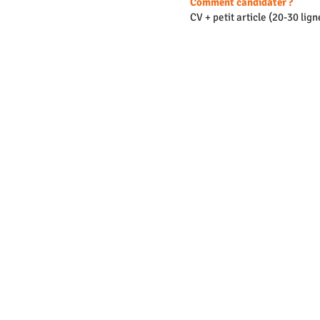
Comment candidater ?
CV + petit article (20-30 lign
Nous contacter
Presse
Job
CGU
Mentions légales
Politique de confidentialité
Télécharger Spiky Community