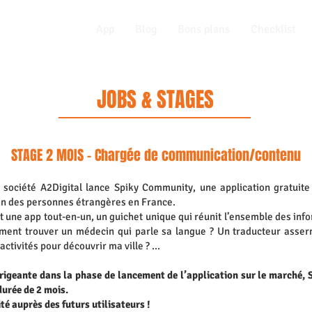
App
Blog
Bons plans
Checklist
JOBS & STAGES
STAGE 2 MOIS - Chargée de communication/contenu
 société A2Digital lance Spiky Community, une application gratuite
usion des personnes étrangères en France.
 une app tout-en-un, un guichet unique qui réunit l’ensemble des infor
ment trouver un médecin qui parle sa langue ? Un traducteur asse
tivités pour découvrir ma ville ? ...
irigeante dans la phase de lancement de l’application sur le marché, S
durée de 2 mois.
lité auprès des futurs utilisateurs !