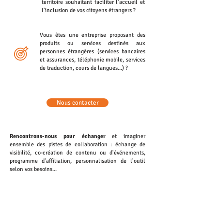
territoire souhaitant faciliter l'accueil et
l'inclusion de vos citoyens étrangers ?
Vous êtes une entreprise proposant des
produits ou services destinés aux
personnes étrangères (services bancaires
et assurances, téléphonie mobile, services
de traduction, cours de langues...) ?
Nous contacter
Rencontrons-nous pour échanger
et imaginer
ensemble des pistes de collaboration : échange de
visibilité, co-création de contenu ou d'événements,
programme d'affiliation, personnalisation de l'outil
selon vos besoins...
Envoyez-nous un message à :
contact@spiky-
app.com
Nous contacter