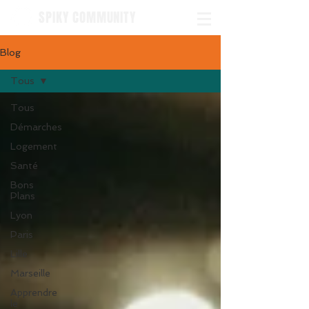
SPIKY COMMUNITY
Blog
Tous
Tous
Démarches
Logement
Santé
Bons
Plans
Lyon
Paris
Lille
Marseille
Apprendre
le