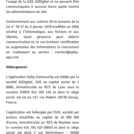
l'usage de la SAS A2Digital et ne peuvent être
communiquées à aucune tierce partie hormis
les administrateurs du site.
Conformément aux articles 39 et suivants de la
loi n° 78-17 du 6 janvier 1978 modifiée en 2004
relative à l’informatique, aux fichiers et aux
libertés, toute personne peut obtenir
communication et, le cas échéant, rectification
ou suppression des informations la concernant
en s’adressant au service :
contact@spiky-
app.com
Hébergement
L'application Spiky Community est éditée par la
société A2Digital, SAS au capital social de 1
000€, immatriculée au RCS de Lyon sous le
numéro SIREN
912 395 134
et dont le siège
social est sis au 217 rue Robert, 69730 Genay,
France.
L’application est hébergée par OVH, société par
actions simplifiée au capital de
10 000 000
d’euros, immatriculée au RCS de Roubaix sous
le numéro
424 761 419 00045
et dont le siège
social est situé 2 rue Kellermann – 59100