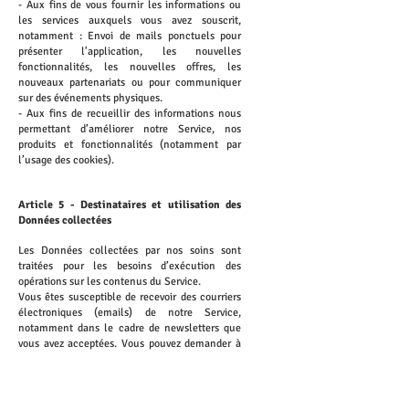
- Aux fins de vous fournir les informations ou
les services auxquels vous avez souscrit,
notamment : Envoi de mails ponctuels pour
présenter l'application, les nouvelles
fonctionnalités, les nouvelles offres, les
nouveaux partenariats ou pour communiquer
sur des événements physiques.
- Aux fins de recueillir des informations nous
permettant d’améliorer notre Service, nos
produits et fonctionnalités (notamment par
l’usage des cookies).
Article 5 - Destinataires et utilisation des
Données collectées
Les Données collectées par nos soins sont
traitées pour les besoins d’exécution des
opérations sur les contenus du Service.
Vous êtes susceptible de recevoir des courriers
électroniques (emails) de notre Service,
notamment dans le cadre de newsletters que
vous avez acceptées. Vous pouvez demander à
ne plus recevoir ces courriers électroniques en
nous contactant à l'adresse contact@spiky-
app.com ou sur le lien prévu à cet effet dans
chacun des courriers électroniques qui vous