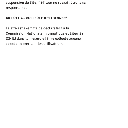
suspension du Site, l'Editeur ne saurait être tenu
responsable.
ARTICLE 4 - COLLECTE DES DONNEES
Le site est exempté de déclaration à la
Commission Nationale Informatique et Libertés
(CNIL) dans la mesure où il ne collecte aucune
donnée concernant les utilisateurs.
Toute utilisation, reproduction, diffusion,
commercialisation, modification de toute ou
partie du Site , sans autorisation de l’Editeur est
prohibée et pourra entraînée des actions et
poursuites judiciaires telles que notamment
prévues par le Code de la propriété
intellectuelle et le Code civil.
Nous contacter
contact@spiky-app.com
Job
Presse