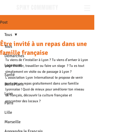
SPIKY COMMUNITY
Post
Tous
Être invité à un repas dans une
Tous
famille française
Démarches
Tu viens de t'installer à Lyon ? Tu viens d'arriver à Lyon 
Logement
pour étudier, travailler ou faire un stage  ? Tu es tout 
simplement en visite ou de passage à Lyon ?  
Santé
L'association Lyon International te propose de venir 
partager un repas gratuitement dans une famille 
Bons Plans
lyonnaise ! Quoi de mieux pour améliorer ton niveau 
Lyon
de français, découvrir la culture française et 
rencontrer des locaux ? 
Paris
Lille
Marseille
Apprendre le Français