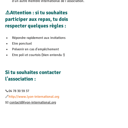
d'un autre membre international de l'association. 
⚠️Attention : si tu souhaites 
participer aux repas, tu dois 
respecter quelques règles : 
Répondre rapidement aux invitations 
Etre ponctuel
Prévenir en cas d'empêchement
Etre poli et courtois (bien entendu !)
Si tu souhaites contacter 
l'association : 
📞04 78 30 59 37
🔗
http://www.lyon-international.org
📧
contact@lyon-international.org
📌7 Rue Major Martin - 69001 
Lyon
Permanences le lundi mardi mercredi jeudi de 
12h30 à 17h30
Et le vendredi de 17h à 19 h