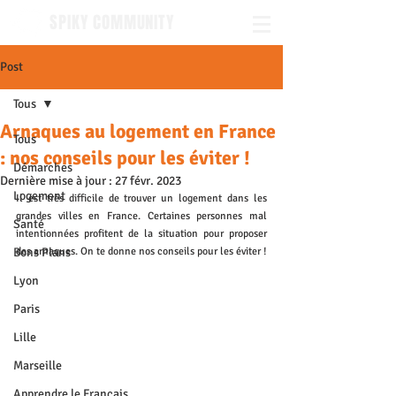
SPIKY COMMUNITY
Post
Tous
Arnaques au logement en France
Tous
: nos conseils pour les éviter !
Démarches
Dernière mise à jour :
27 févr. 2023
Logement
Il est très difficile de trouver un logement dans les 
grandes villes en France. Certaines personnes mal 
Santé
intentionnées profitent de la situation pour proposer 
Bons Plans
des arnaques. On te donne nos conseils pour les éviter !
Lyon
Paris
Lille
Marseille
Apprendre le Français