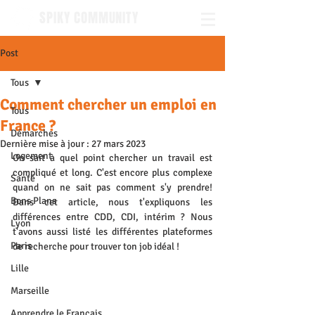
SPIKY COMMUNITY
Post
Tous
Comment chercher un emploi en
Tous
France ?
Démarches
Dernière mise à jour :
27 mars 2023
Logement
On sait à quel point chercher un travail est 
compliqué et long. C'est encore plus complexe 
Santé
quand on ne sait pas comment s'y prendre! 
Bons Plans
Dans cet article, nous t'expliquons les 
différences entre CDD, CDI, intérim ? Nous 
Lyon
t'avons aussi listé les différentes plateformes 
Paris
de recherche pour trouver ton job idéal !
Lille
Marseille
Apprendre le Français