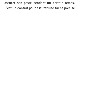
assurer son poste pendant un certain temps. 
C'est un contrat pour assurer une tâche précise 
et 
momentanée
. 
Ce type de contrat requiert 
l’intervention d’un tiers (agence d'intérim), qui 
fait l'intermédiaire entre le salarié et 
l’entreprise. Tu dois signer un contrat avec 
l'agence d'intérim. 
👍 
Points positifs
: tu gagneras une prime 
de fin de contrat (
10% de la rémunération 
brute totale)
 et tu pourras diversifier tes 
expériences professionnelles. C'est aussi 
une bonne option pour faire des missions 
régulières selon ton emploi du temps. 
👎
Points négatifs
: tu ne sais jamais à 
l'avance quand tu trouveras une mission, 
tes revenus seront irréguliers
👉Voici quelques agences d'intérim :
R.A.S Intérim
Synergie
Adecco