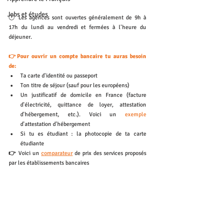
Jobs et études
🕛 Les agences sont ouvertes généralement de 9h à 
17h du lundi au vendredi et fermées à l'heure du 
déjeuner. 
👉Pour ouvrir un compte bancaire tu auras besoin 
de:
Ta carte d'identité ou passeport
Ton titre de séjour (sauf pour les européens)
Un justificatif de domicile en France (facture 
d'électricité, quittance de loyer, attestation 
d'hébergement, etc.). Voici un 
exemple 
d'attestation d'hébergement
Si tu es étudiant : la photocopie de ta carte 
étudiante
👉 
Voici un 
comparateur
de prix des services proposés 
par les établissements bancaires
💡
Que faire si la banque refuse ta demande ? Découvre 
notre 
article
sur le sujet ! 
Nous contacter
Démarches
contact@spiky-app.com