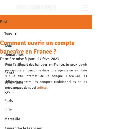
SPIKY COMMUNITY
Post
Tous
Comment ouvrir un compte
Tous
bancaire en France ?
Démarches
Dernière mise à jour :
27 févr. 2023
Logement
Pour la plupart des banques en France, tu peux ouvrir 
un compte en personne dans une agence ou en ligne 
Santé
sur le site internet de la banque. Découvre les 
Bons Plans
différences entre les banques traditionnelles et les 
néobanques dans cet 
article
.
Lyon
Paris
Lille
Marseille
Apprendre le Français