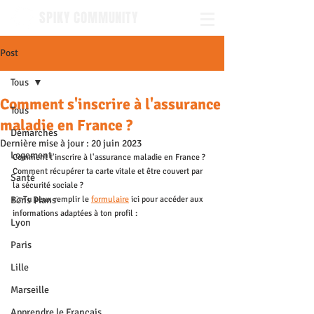
SPIKY COMMUNITY
Post
Tous
Comment s'inscrire à l'assurance
Tous
maladie en France ?
Démarches
Dernière mise à jour :
20 juin 2023
Logement
Comment t'inscrire à l'assurance maladie en France ? 
Comment récupérer ta carte vitale et être couvert par 
Santé
la sécurité sociale ?
Bons Plans
👉Tu peux remplir le 
formulaire
ici pour accéder aux 
informations adaptées à ton profil : 
Lyon
Paris
Lille
Marseille
Apprendre le Français