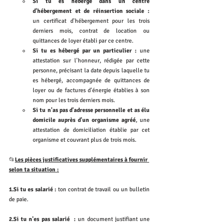
Si tu es hébergé dans un centre 
d'hébergement et de réinsertion sociale :
un certificat d'hébergement pour les trois 
derniers mois, contrat de location ou 
quittances de loyer établi par ce centre.
Si tu es hébergé par un particulier :
 une 
attestation sur l'honneur, rédigée par cette 
personne, précisant la date depuis laquelle tu 
es hébergé, accompagnée de quittances de 
loyer ou de factures d'énergie établies à son 
nom pour les trois derniers mois. 
Si tu n'as pas d'adresse personnelle et as élu 
domicile auprès d'un organisme agréé
, une 
attestation de domiciliation établie par cet 
organisme et couvrant plus de trois mois.
📂
Les pièces justificatives supplémentaires à fournir 
selon ta situation :
1.Si tu es salarié : 
ton contrat de travail ou un bulletin 
de paie. 
2.Si tu n'es pas salarié  : 
un document justifiant une 