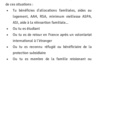
de ces situations :
Tu bénéficies d'allocations familiales, aides au 
logement, AAH, RSA, minimum vieillesse ASPA, 
ASI, aide à la réinsertion familiale... 
Ou tu es étudiant
Ou tu es de retour en France après un volontariat 
international à l'étranger
Ou tu es reconnu réfugié ou bénéficiaire de la 
protection subsidiaire 
Ou tu es membre de la famille rejoignant ou 
accompagnant, pour s'installer en France, un 
assuré travaillant ou résidant en France de façon 
stable et régulière
Ou tu es jeune mineur ou de moins de 21 ans pris 
en charge par un établissement ou un service dans 
le cadre de l'Aide sociale à l'enfance 
3. Si tu n'as pas de titre de séjour, tu peux demander 
l'AME (Aide Médicale de l'Etat) : 
plus d'infos ici
📞 Si tu souhaites contacter l'assurance maladie, c'est 
par 
ici