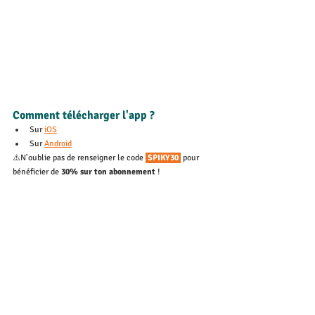
Comment télécharger l'app ? 
Sur 
iOS
Sur 
Android
⚠️N'oublie pas de renseigner le code 
 SPIKY30 
pour 
bénéficier de 
30% sur ton abonnement
 ! 