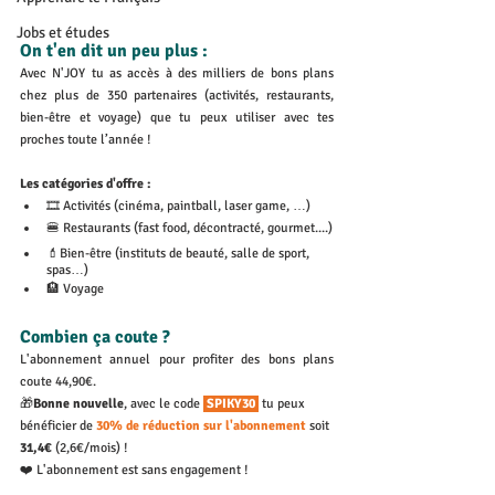
Jobs et études
On t'en dit un peu plus : 
Avec N'JOY tu as accès à des milliers de bons plans 
chez plus de 350 partenaires (activités, restaurants, 
bien-être et voyage) que tu peux utiliser avec tes 
proches toute l’année !
Les catégories d'offre : 
🎞️ Activités (cinéma, paintball, laser game, …)
🍔 Restaurants (fast food, décontracté, gourmet....)
💄Bien-être (instituts de beauté, salle de sport, 
spas…)
🏨 Voyage
Combien ça coute ? 
L'abonnement annuel pour profiter des bons plans 
coute
44,90€. 
🎁
Bonne nouvelle
, avec le code 
 SPIKY30 
tu peux 
bénéficier de 
30% de réduction sur l'abonnement
 soit 
31,4€ 
(2,6€/mois) ! 
❤️ L'abonnement est sans engagement !