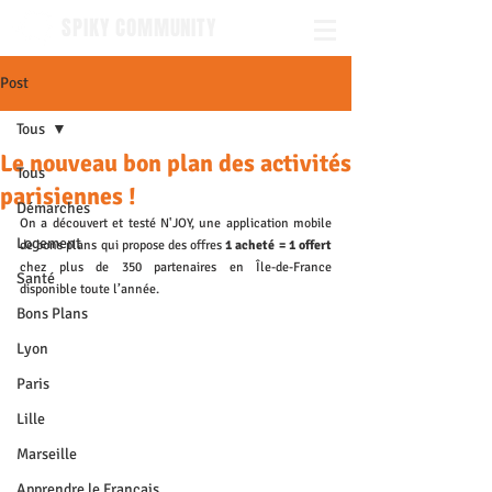
SPIKY COMMUNITY
Post
Tous
Le nouveau bon plan des activités
Tous
parisiennes !
Démarches
On a découvert et testé N'JOY, une application mobile 
Logement
de bons plans qui propose des offres 
1 acheté = 1 offert 
chez plus de 350 partenaires en Île-de-France 
Santé
disponible toute l’année.
Bons Plans
Lyon
Paris
Lille
Marseille
Apprendre le Français