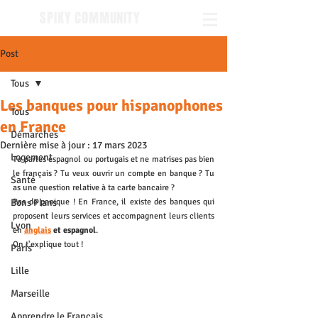
SPIKY COMMUNITY
Post
Tous
Les banques pour hispanophones
Tous
en France
Démarches
Dernière mise à jour :
17 mars 2023
Logement
Tu parles espagnol ou portugais et ne matrises pas bien 
le français ? Tu veux ouvrir un compte en banque ? Tu 
Santé
as une question relative à ta carte bancaire ?
Bons Plans
Pas de panique ! En France, il existe des banques qui 
proposent leurs services et accompagnent leurs clients 
Lyon
en 
anglais
et espagnol
.  
On t'explique tout ! 
Paris
Lille
Marseille
Apprendre le Français