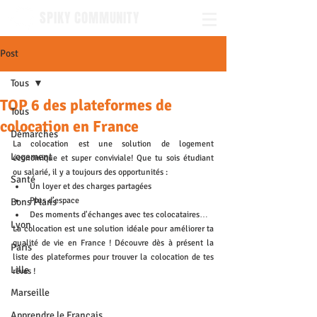
SPIKY COMMUNITY
Post
Tous
TOP 6 des plateformes de
Tous
colocation en France
Démarches
La colocation est une solution de logement 
Logement
économique et super conviviale! Que tu sois étudiant 
ou salarié, il y a toujours des opportunités :
Santé
Un loyer et des charges partagées
Plus d’espace
Bons Plans
Des moments d'échanges avec tes colocataires… 
Lyon
La colocation est une solution idéale pour améliorer ta 
qualité de vie en France ! Découvre dès à présent la 
Paris
liste des plateformes pour trouver la colocation de tes 
Lille
rêves !
Marseille
Apprendre le Français