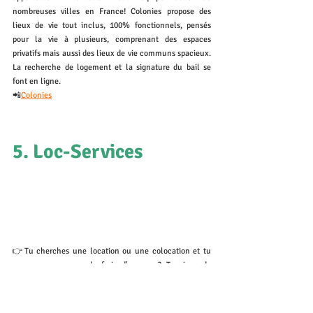
nombreuses villes en France! Colonies propose des 
lieux de vie tout inclus, 100% fonctionnels, pensés 
pour la vie à plusieurs, comprenant des espaces 
privatifs mais aussi des lieux de vie communs spacieux. 
La recherche de logement et la signature du bail se 
font en ligne. 
📲
Colonies
5. Loc-Services
👉Tu cherches une location ou une colocation et tu 
ne veux pas payer de frais d'agence ? Tu viens de 
tomber sur le site parfait ! En plus, l'équipe de 
LocService t'accompagne dans tes démarches et te 
partage les offres qui matchent avec ton profil !