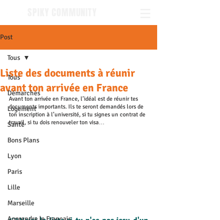
SPIKY COMMUNITY
Post
Tous
Liste des documents à réunir
Tous
avant ton arrivée en France
Démarches
Avant ton arrivée en France, l’idéal est de réunir tes 
documents importants. Ils te seront demandés lors de 
Logement
ton inscription à l’université, si tu signes un contrat de 
travail, si tu dois renouveler ton visa… 
Santé
Bons Plans
Lyon
Paris
Lille
Marseille
Apprendre le Français