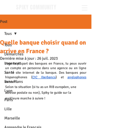
SPIKY COMMUNITY
Post
Tous
Quelle banque choisir quand on
Tous
arrive en France ?
Démarches
Dernière mise à jour :
26 juil. 2023
Logement
Pour la plupart des banques en France, tu peux ouvrir 
un compte en personne dans une agence ou en ligne 
Santé
sur le site internet de la banque. Des banques pour 
hispanophones (
CIC Iberbanco
) et 
anglophones
Bons Plans
existent.
Selon ta situation (si tu as un RIB européen, une 
Lyon
adresse postale ou non), Spiky te guide sur la 
meilleure marche à suivre !
Paris
Lille
Marseille
Apprendre le Français