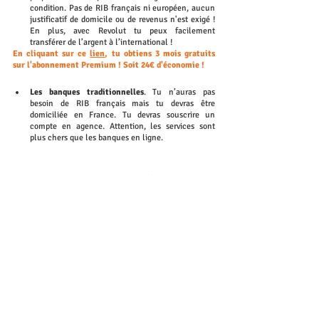
condition. Pas de RIB français ni européen, aucun 
justificatif de domicile ou de revenus n'est exigé ! 
En plus, avec Revolut tu peux facilement 
transférer de l’argent à l’international !
En cliquant sur ce 
lien
, tu obtiens 3 mois gratuits 
sur l'abonnement Premium ! Soit 24€ d'économie !
Les banques traditionnelles
. Tu n’auras pas 
besoin de RIB français mais tu devras être 
domiciliée en France. Tu devras souscrire un 
compte en agence. Attention, les services sont 
plus chers que les banques en ligne. 
👉Si tu as un RIB européen, tu peux 
opter pour : 
Une banque en ligne - Monabanq, Orange Bank, 
Hello Bank - 
Tu devras avoir un RIB européen et 
être domicilié.e en France. Leurs services sont 
moins chers que les banques traditionnelles. Tu 
peux souscrire en quelques clics à un compte, 
directement en ligne. 
Les banques traditionnelles. 
Nous contacter